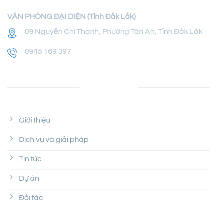
VĂN PHÒNG ĐẠI DIỆN (Tỉnh Đắk Lắk)
09 Nguyễn Chí Thanh, Phường Tân An, Tỉnh Đắk Lắk
0945 169 397
LIÊN KẾT
Giới thiệu
Dịch vụ và giải pháp
Tin tức
Dự án
Đối tác