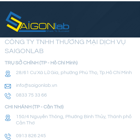
CÔNG TY TNHH THƯƠNG MẠI DỊCH VỤ
SAIGONLAB
TRỤ SỞ CHÍNH (TP - Hồ Chí Minh)
28/61 Cư Xá Lữ Gia, phường Phú Thọ, Tp.Hồ Chí Minh
info@saigonlab.vn
0833 75 33 66
CHI NHÁNH (TP - Cần Thơ)
150/4 Nguyễn Thông, Phường Bình Thủy, Thành phố
Cần Thơ
0913 826 245