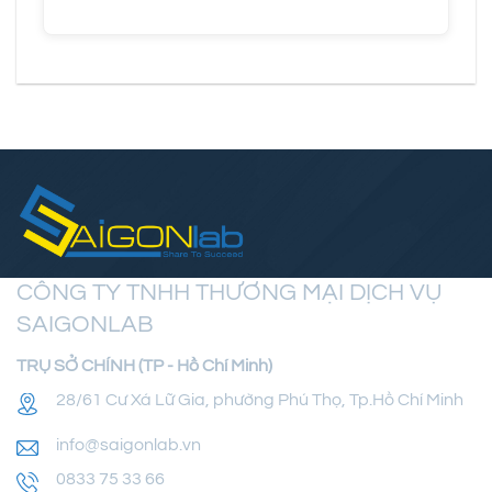
CÔNG TY TNHH THƯƠNG MẠI DỊCH VỤ
SAIGONLAB
TRỤ SỞ CHÍNH (TP - Hồ Chí Minh)
28/61 Cư Xá Lữ Gia, phường Phú Thọ, Tp.Hồ Chí Minh
info@saigonlab.vn
0833 75 33 66