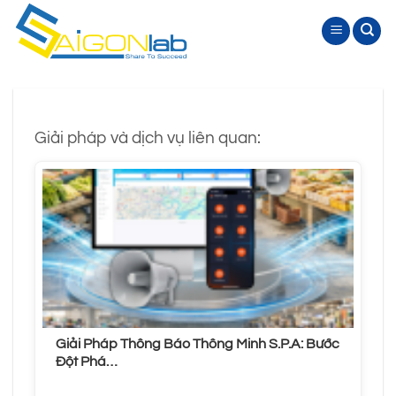
Bỏ
qua
nội
dung
Giải pháp và dịch vụ liên quan:
Giải Pháp Thông Báo Thông Minh S.P.A: Bước
Đột Phá…